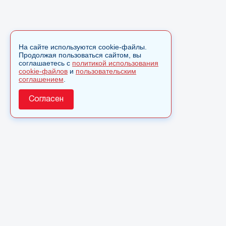
На сайте используются cookie-файлы.
Продолжая пользоваться сайтом, вы
соглашаетесь с
политикой использования
cookie-файлов
и
пользовательским
соглашением
.
Согласен
О сайте
© 2025 Сетевое издание «Monavista» зарегистрировано в
Федеральной службе по надзору в сфере связи,